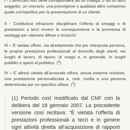
I - L’avvocato non deve corrispondere ad un collega, o ad un altro
soggetto, un onorario, una provvigione o qualsiasi altro compenso
quale corrispettivo per la presentazione di un cliente.
II - Costituisce infrazione disciplinare l’offerta di omaggi o di
prestazioni a terzi ovvero la corresponsione o la promessa di
vantaggi per ottenere difese o incarichi.
III
–
E’ vietato offrire, sia direttamente che per interposta persona,
le proprie prestazioni professionali al domicilio degli utenti, nei
luoghi di lavoro, di riposo, di svago e, in generale, in luoghi
2
pubblici o aperti al pubblico. (
)
IV
–
E’ altresì vietato all’avvocato offrire, senza esserne richiesto,
una prestazione personalizzata e, cioè, rivolta a una persona
2
determinata per un specifico affare. (
)
(1) Periodo così modificato dal CNF con la
delibera del 18 gennaio 2007. La precedente
versione così recitava: "È vietata l’offerta di
prestazioni professionali a terzi e in genere
ogni attività diretta all’acquisizione di rapporti