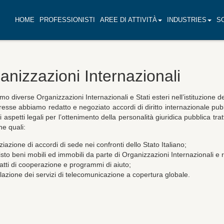
HOME
PROFESSIONISTI
AREE DI ATTIVITÀ
INDUSTRIES
S
anizzazioni Internazionali
mo diverse Organizzazioni Internazionali e Stati esteri nell’istituzione del
eresse abbiamo redatto e negoziato accordi di diritto internazionale pubb
 gli aspetti legali per l’ottenimento della personalità giuridica pubblica t
he quali:
iazione di accordi di sede nei confronti dello Stato Italiano;
sto beni mobili ed immobili da parte di Organizzazioni Internazionali e r
atti di cooperazione e programmi di aiuto;
llazione dei servizi di telecomunicazione a copertura globale.