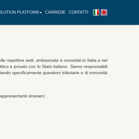
OLUTION PLATFORM
CARRIERE
CONTATTI
Versione
English
italiana
version
le rispettive sedi, ambasciate e consolati in Italia e nel
lico e privato con lo Stato italiano. Siamo responsabili
rattando specificamente questioni tributarie e di immunità
appresentanti stranieri;