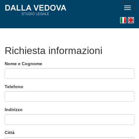
Toggl
navig
Versi
En
italiana
versi
Richiesta informazioni
Nome e Cognome
Telefono
Indirizzo
Città